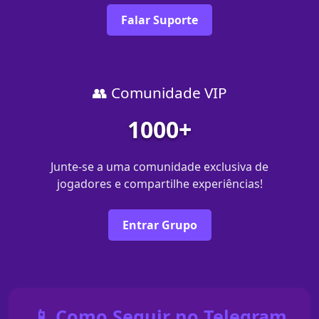
Falar Suporte
👥 Comunidade VIP
1000+
Junte-se a uma comunidade exclusiva de
jogadores e compartilhe experiências!
Entrar Grupo
📱 Como Seguir no Telegram