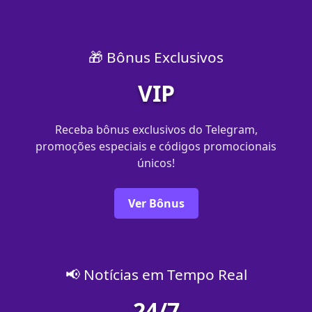
🎁 Bônus Exclusivos
VIP
Receba bônus exclusivos do Telegram,
promoções especiais e códigos promocionais
únicos!
Ver Bônus
📢 Notícias em Tempo Real
24/7