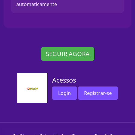
automaticamente
SEGUIR AGORA
Acessos
Login
Registrar-se