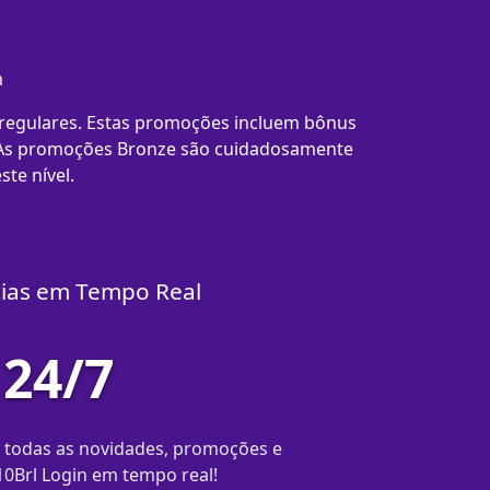
m
 regulares. Estas promoções incluem bônus
o. As promoções Bronze são cuidadosamente
te nível.
cias em Tempo Real
24/7
e todas as novidades, promoções e
10Brl Login em tempo real!