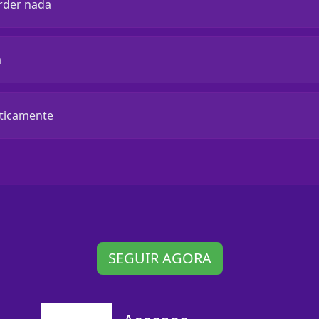
erder nada
a
aticamente
SEGUIR AGORA