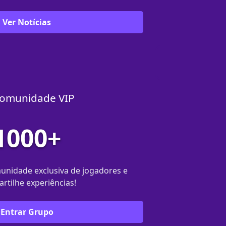
Ver Notícias
Comunidade VIP
1000+
unidade exclusiva de jogadores e
rtilhe experiências!
Entrar Grupo