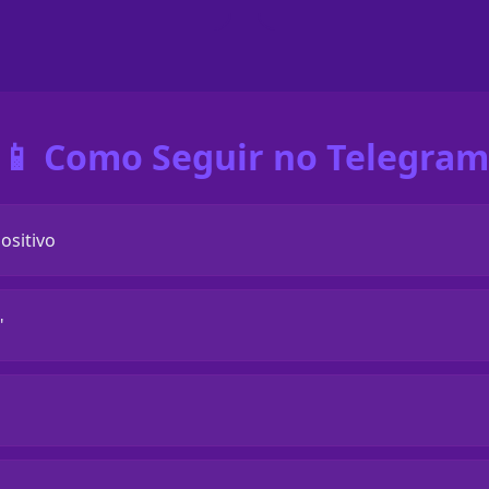
📱 Como Seguir no Telegram
ositivo
"