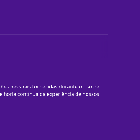
ções pessoais fornecidas durante o uso de
elhoria contínua da experiência de nossos