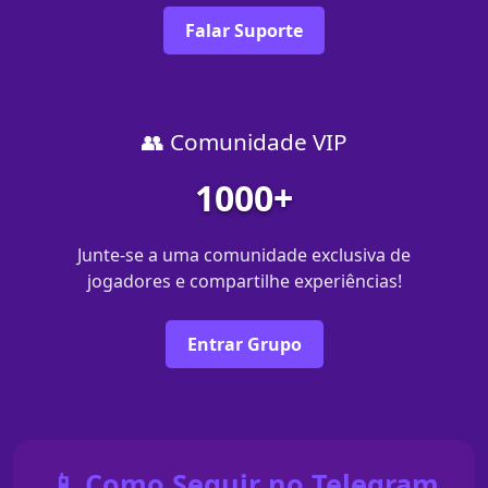
Falar Suporte
👥 Comunidade VIP
1000+
Junte-se a uma comunidade exclusiva de
jogadores e compartilhe experiências!
Entrar Grupo
📱 Como Seguir no Telegram