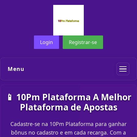
Login
Registrar-se
Menu
📱 10Pm Plataforma A Melhor
Plataforma de Apostas
Cadastre-se na 10Pm Plataforma para ganhar
bônus no cadastro e em cada recarga. Com a