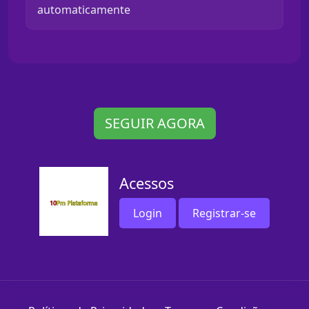
automaticamente
SEGUIR AGORA
Acessos
Login
Registrar-se