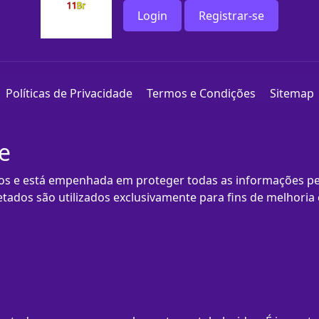
Login
Registrar-se
Políticas de Privacidade
Termos e Condições
Sitemap
de
rios e está empenhada em proteger todas as informações p
tados são utilizados exclusivamente para fins de melhoria