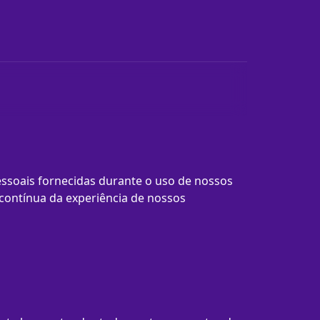
essoais fornecidas durante o uso de nossos
 contínua da experiência de nossos