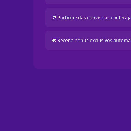
💬 Participe das conversas e interaj
🎁 Receba bônus exclusivos autom