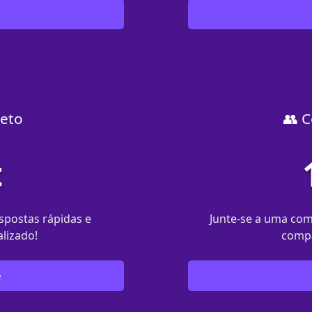
reto
👥 
t
espostas rápidas e
Junte-se a uma com
lizado!
compa
e