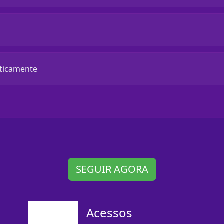
a
aticamente
SEGUIR AGORA
Acessos