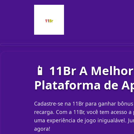
📱 11Br A Melhor
Plataforma de A
Cadastre-se na 11Br para ganhar bônus
recarga. Com a 11Br, você tem acesso a 
uma experiência de jogo inigualável. J
agora!