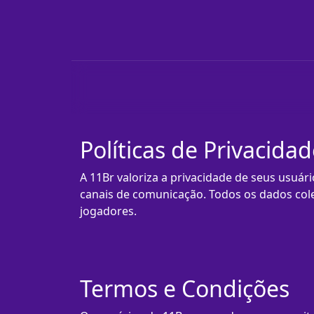
Políticas de Privacida
A 11Br valoriza a privacidade de seus usuá
canais de comunicação. Todos os dados cole
jogadores.
Termos e Condições