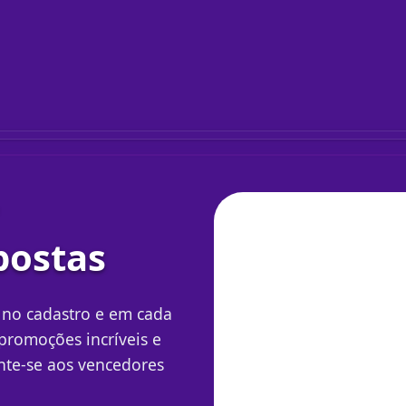
postas
 no cadastro e em cada
promoções incríveis e
unte-se aos vencedores