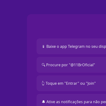
📱 Baixe o app Telegram no seu disp
🔍 Procure por "@11BrOficial"
👆 Toque em "Entrar" ou "Join"
🔔 Ative as notificações para não p