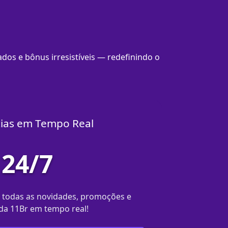
dos e bônus irresistíveis — redefinindo o
cias em Tempo Real
24/7
e todas as novidades, promoções e
da 11Br em tempo real!