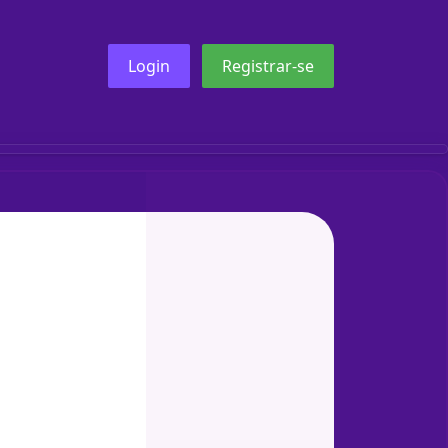
Login
Registrar-se