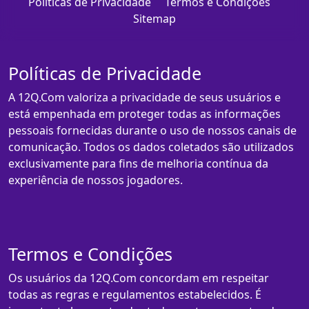
Políticas de Privacidade
Termos e Condições
Sitemap
Políticas de Privacidade
A 12Q.Com valoriza a privacidade de seus usuários e
está empenhada em proteger todas as informações
pessoais fornecidas durante o uso de nossos canais de
comunicação. Todos os dados coletados são utilizados
exclusivamente para fins de melhoria contínua da
experiência de nossos jogadores.
Termos e Condições
Os usuários da 12Q.Com concordam em respeitar
todas as regras e regulamentos estabelecidos. É