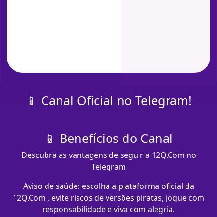
📱 Canal Oficial no Telegram!
📱 Benefícios do Canal
Descubra as vantagens de seguir a 12Q.Com no
Telegram
Aviso de saúde: escolha a plataforma oficial da
12Q.Com , evite riscos de versões piratas, jogue com
responsabilidade e viva com alegria.