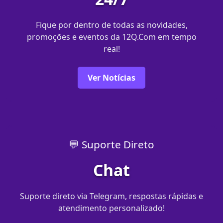
Fique por dentro de todas as novidades,
promoções e eventos da 12Q.Com em tempo
real!
Ver Notícias
💬 Suporte Direto
Chat
Suporte direto via Telegram, respostas rápidas e
atendimento personalizado!