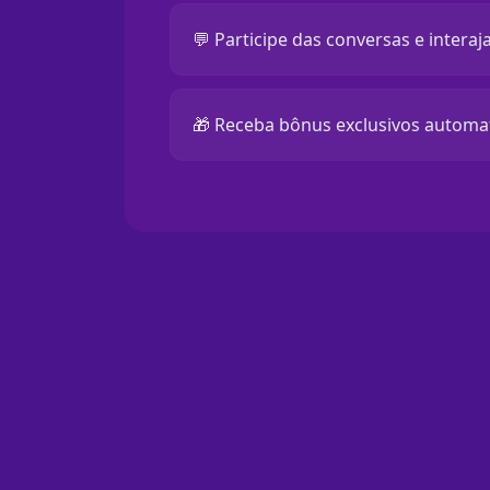
💬 Participe das conversas e interaj
🎁 Receba bônus exclusivos autom