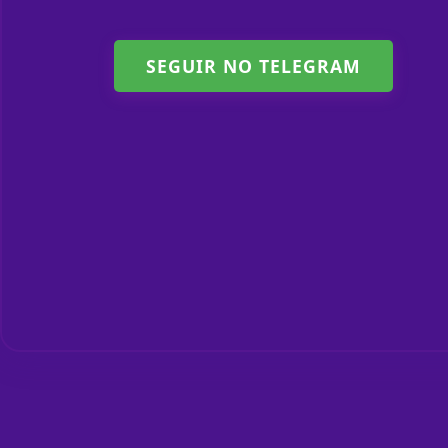
SEGUIR NO TELEGRAM