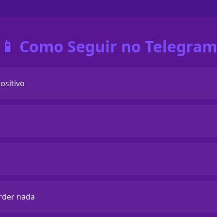
📱 Como Seguir no Telegram
ositivo
erder nada