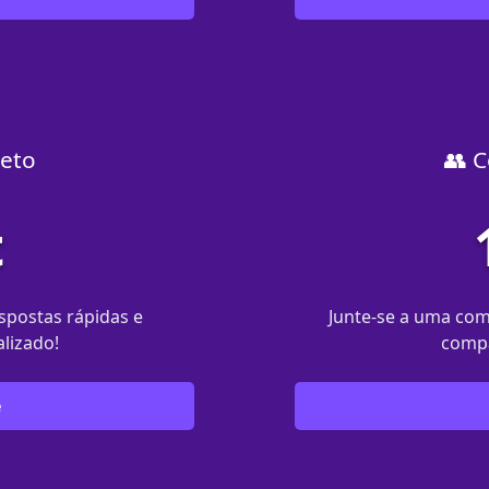
reto
👥 
t
espostas rápidas e
Junte-se a uma com
lizado!
compa
e