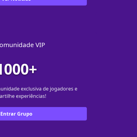
Comunidade VIP
1000+
unidade exclusiva de jogadores e
rtilhe experiências!
Entrar Grupo