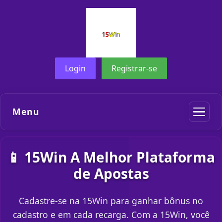
Login
Registrar-se
Menu
📱 15Win A Melhor Plataforma
de Apostas
Cadastre-se na 15Win para ganhar bônus no
cadastro e em cada recarga. Com a 15Win, você