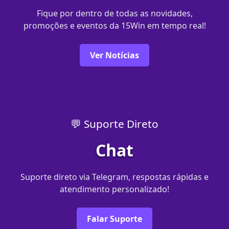
Fique por dentro de todas as novidades,
promoções e eventos da 15Win em tempo real!
Ver Notícias
💬 Suporte Direto
Chat
Suporte direto via Telegram, respostas rápidas e
atendimento personalizado!
Falar Suporte