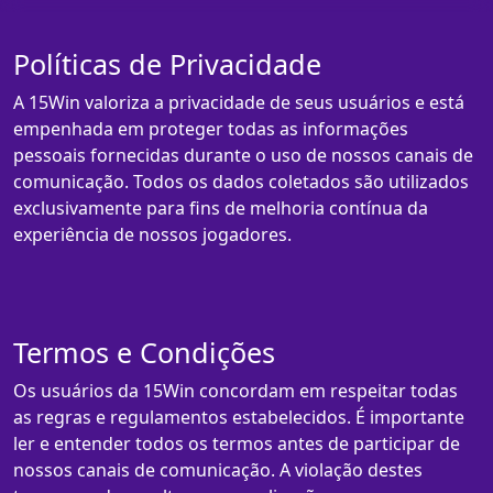
Políticas de Privacidade
A 15Win valoriza a privacidade de seus usuários e está
empenhada em proteger todas as informações
pessoais fornecidas durante o uso de nossos canais de
comunicação. Todos os dados coletados são utilizados
exclusivamente para fins de melhoria contínua da
experiência de nossos jogadores.
Termos e Condições
Os usuários da 15Win concordam em respeitar todas
as regras e regulamentos estabelecidos. É importante
ler e entender todos os termos antes de participar de
nossos canais de comunicação. A violação destes