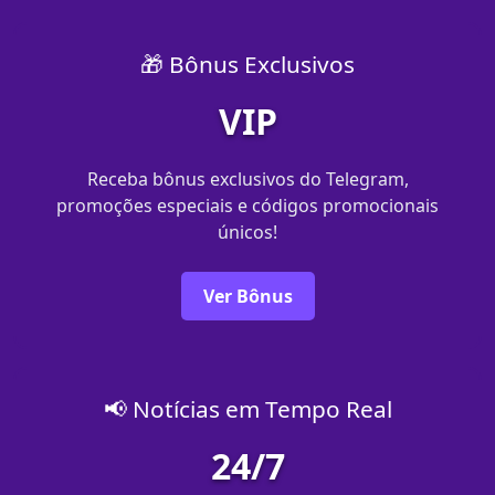
🎁 Bônus Exclusivos
VIP
Receba bônus exclusivos do Telegram,
promoções especiais e códigos promocionais
únicos!
Ver Bônus
📢 Notícias em Tempo Real
24/7