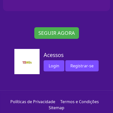
SEGUIR AGORA
Acessos
Login
Registrar-se
Políticas de Privacidade
Termos e Condições
Sitemap