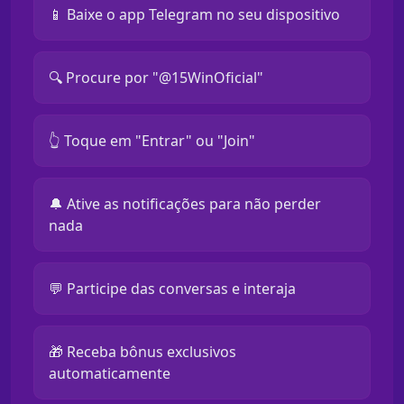
📱 Baixe o app Telegram no seu dispositivo
🔍 Procure por "@15WinOficial"
👆 Toque em "Entrar" ou "Join"
🔔 Ative as notificações para não perder
nada
💬 Participe das conversas e interaja
🎁 Receba bônus exclusivos
automaticamente