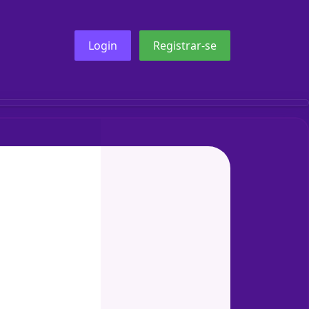
Login
Registrar-se