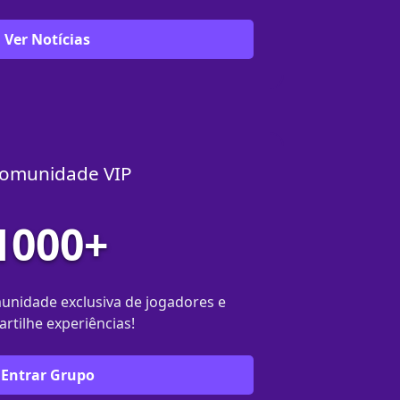
Ver Notícias
Comunidade VIP
1000+
unidade exclusiva de jogadores e
rtilhe experiências!
Entrar Grupo