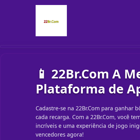
📱 22Br.Com A M
Plataforma de A
Cadastre-se na 22Br.Com para ganhar b
cada recarga. Com a 22Br.Com, você te
incríveis e uma experiência de jogo inig
vencedores agora!