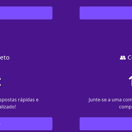
reto
👥 
t
espostas rápidas e
Junte-se a uma com
lizado!
compa
e