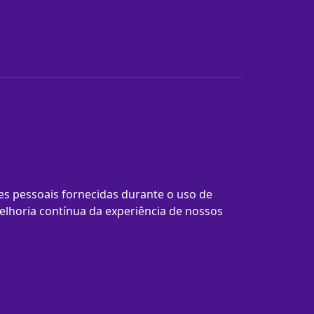
es pessoais fornecidas durante o uso de
elhoria contínua da experiência de nossos