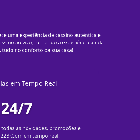
ece uma experiência de cassino autêntica e
ssino ao vivo, tornando a experiência ainda
 tudo no conforto da sua casa!
cias em Tempo Real
24/7
e todas as novidades, promoções e
 22Br.Com em tempo real!