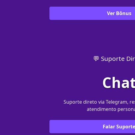
Ver Bônus
💬 Suporte Di
Cha
Suporte direto via Telegram, r
atendimento persona
Falar Suport