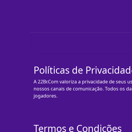
Políticas de Privacida
A 22Br.Com valoriza a privacidade de seus 
nossos canais de comunicação. Todos os dad
jogadores.
Termos e Condições