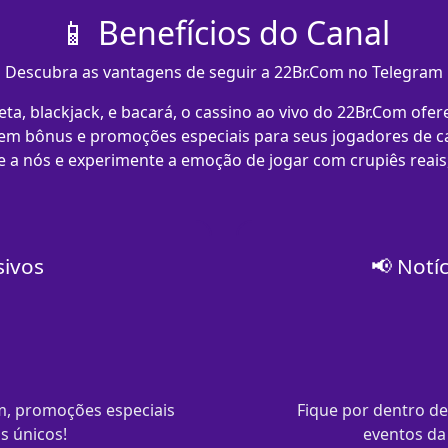
📱 Benefícios do Canal
Descubra as vantagens de seguir a 22Br.Com no Telegram
a, blackjack, e bacará, o cassino ao vivo do 22Br.Com ofer
em bônus e promoções especiais para seus jogadores de ca
 a nós e experimente a emoção de jogar com crupiês reais,
sivos
📢 Notí
m, promoções especiais
Fique por dentro d
s únicos!
eventos da