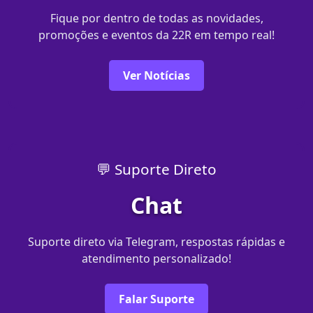
Fique por dentro de todas as novidades,
promoções e eventos da 22R em tempo real!
Ver Notícias
💬 Suporte Direto
Chat
Suporte direto via Telegram, respostas rápidas e
atendimento personalizado!
Falar Suporte