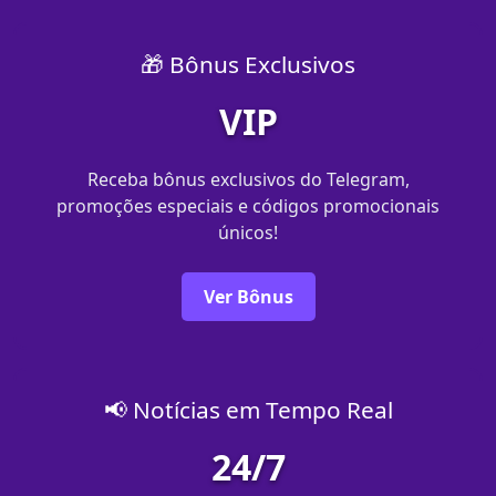
🎁 Bônus Exclusivos
VIP
Receba bônus exclusivos do Telegram,
promoções especiais e códigos promocionais
únicos!
Ver Bônus
📢 Notícias em Tempo Real
24/7