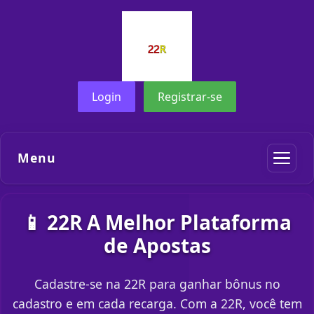
Login
Registrar-se
Menu
📱 22R A Melhor Plataforma
de Apostas
Cadastre-se na 22R para ganhar bônus no
cadastro e em cada recarga. Com a 22R, você tem