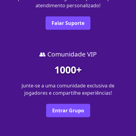
atendimento personalizado!
Falar Suporte
👥 Comunidade VIP
1000+
Junte-se a uma comunidade exclusiva de
jogadores e compartilhe experiências!
Entrar Grupo