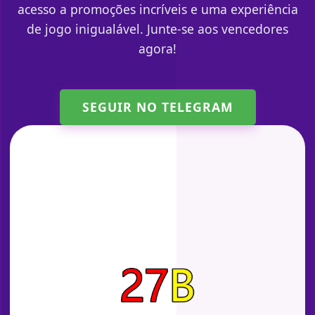
acesso a promoções incríveis e uma experiência
de jogo inigualável. Junte-se aos vencedores
agora!
SEGUIR NO TELEGRAM