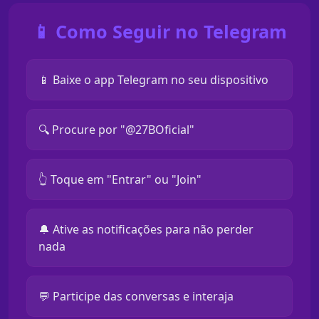
📱 Como Seguir no Telegram
📱 Baixe o app Telegram no seu dispositivo
🔍 Procure por "@27BOficial"
👆 Toque em "Entrar" ou "Join"
🔔 Ative as notificações para não perder
nada
💬 Participe das conversas e interaja