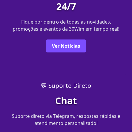
24/7
Fique por dentro de todas as novidades,
promoções e eventos da 30Wim em tempo real!
Ver Notícias
💬 Suporte Direto
Chat
Suporte direto via Telegram, respostas rápidas e
atendimento personalizado!