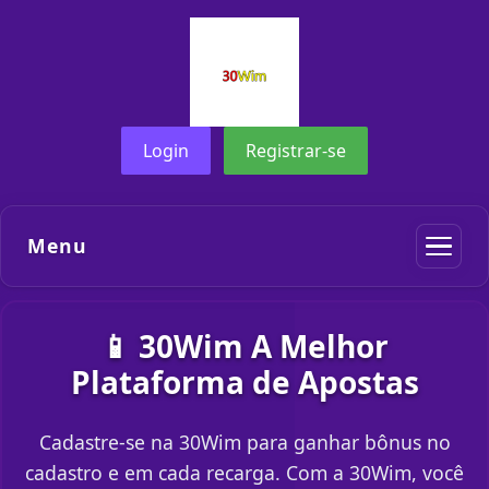
Login
Registrar-se
Menu
📱 30Wim A Melhor
Plataforma de Apostas
Cadastre-se na 30Wim para ganhar bônus no
cadastro e em cada recarga. Com a 30Wim, você