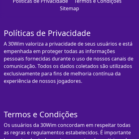
Políticas de Privacidade
Termos e Condições
Sitemap
Políticas de Privacidade
A 30Wim valoriza a privacidade de seus usuários e está
empenhada em proteger todas as informações
pessoais fornecidas durante o uso de nossos canais de
comunicação. Todos os dados coletados são utilizados
exclusivamente para fins de melhoria contínua da
experiência de nossos jogadores.
Termos e Condições
Os usuários da 30Wim concordam em respeitar todas
as regras e regulamentos estabelecidos. É importante