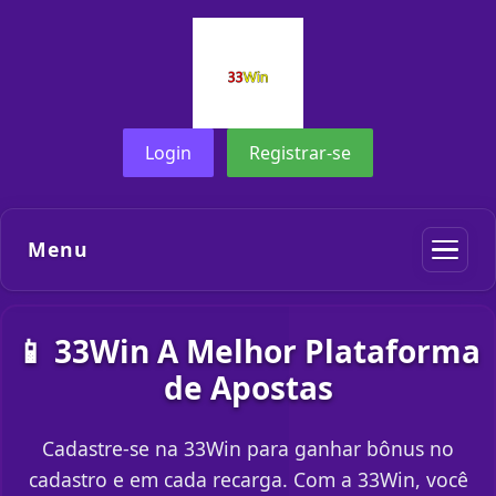
Login
Registrar-se
Menu
📱 33Win A Melhor Plataforma
de Apostas
Cadastre-se na 33Win para ganhar bônus no
cadastro e em cada recarga. Com a 33Win, você