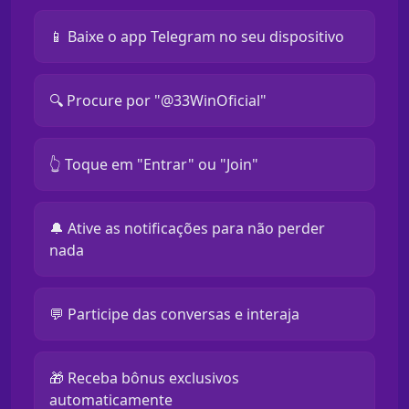
📱 Baixe o app Telegram no seu dispositivo
🔍 Procure por "@33WinOficial"
👆 Toque em "Entrar" ou "Join"
🔔 Ative as notificações para não perder
nada
💬 Participe das conversas e interaja
🎁 Receba bônus exclusivos
automaticamente