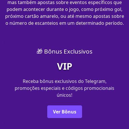
mas também apostas sobre eventos específicos que
podem acontecer durante o jogo, como próximo gol,
próximo cartão amarelo, ou até mesmo apostas sobre
o número de escanteios em um determinado período.
🎁 Bônus Exclusivos
VIP
Receba bônus exclusivos do Telegram,
promoções especiais e códigos promocionais
únicos!
Ver Bônus