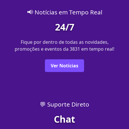
📢 Notícias em Tempo Real
24/7
Fique por dentro de todas as novidades,
promoções e eventos da 3831 em tempo real!
Ver Notícias
💬 Suporte Direto
Chat