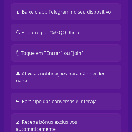
📱 Baixe o app Telegram no seu dispositivo
🔍 Procure por "@3QQOficial"
👆 Toque em "Entrar" ou "Join"
🔔 Ative as notificações para não perder
nada
💬 Participe das conversas e interaja
🎁 Receba bônus exclusivos
automaticamente