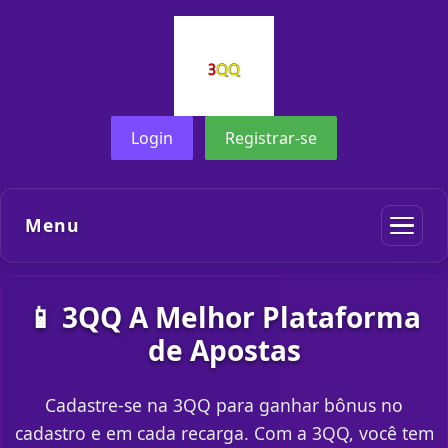
Login
Registrar-se
Menu
📱 3QQ A Melhor Plataforma
de Apostas
Cadastre-se na 3QQ para ganhar bônus no
cadastro e em cada recarga. Com a 3QQ, você tem