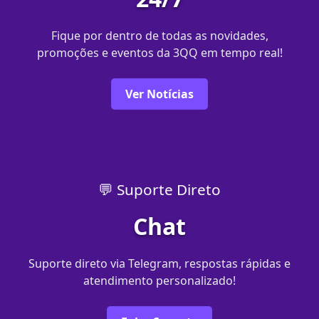
Fique por dentro de todas as novidades,
promoções e eventos da 3QQ em tempo real!
Ver Notícias
💬 Suporte Direto
Chat
Suporte direto via Telegram, respostas rápidas e
atendimento personalizado!