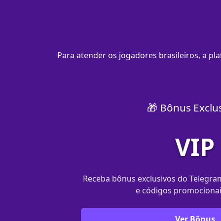
Para atender os jogadores brasileiros, a 
🎁 Bônus Exclu
VIP
Receba bônus exclusivos do Telegra
e códigos promocionai
Ver Bônus