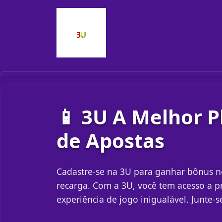
📱 3U A Melhor 
de Apostas
Cadastre-se na 3U para ganhar bônus n
recarga. Com a 3U, você tem acesso a p
experiência de jogo inigualável. Junte-