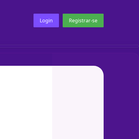
Login
Registrar-se