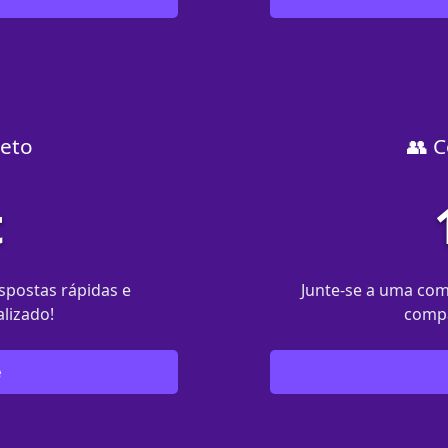
reto
👥 
t
espostas rápidas e
Junte-se a uma com
lizado!
compa
e