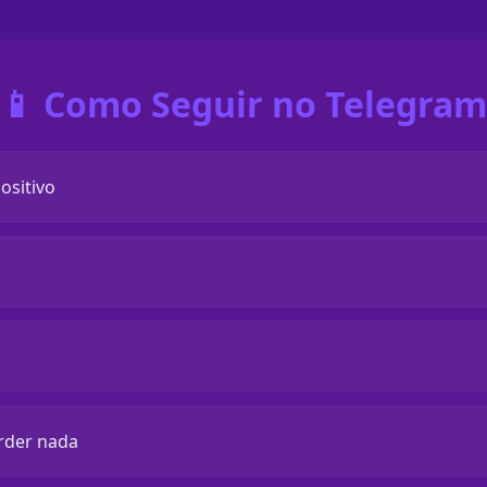
📱 Como Seguir no Telegram
ositivo
erder nada