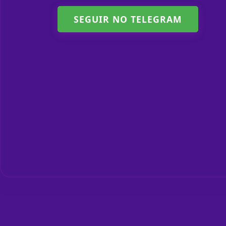
SEGUIR NO TELEGRAM