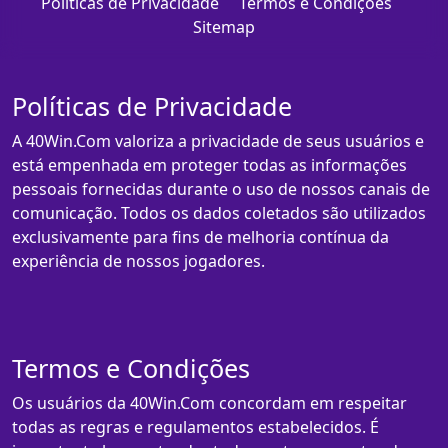
Políticas de Privacidade
Termos e Condições
Sitemap
Políticas de Privacidade
A 40Win.Com valoriza a privacidade de seus usuários e
está empenhada em proteger todas as informações
pessoais fornecidas durante o uso de nossos canais de
comunicação. Todos os dados coletados são utilizados
exclusivamente para fins de melhoria contínua da
experiência de nossos jogadores.
Termos e Condições
Os usuários da 40Win.Com concordam em respeitar
todas as regras e regulamentos estabelecidos. É