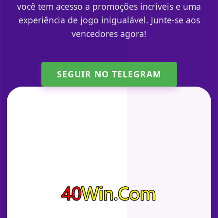
você tem acesso a promoções incríveis e uma
experiência de jogo inigualável. Junte-se aos
vencedores agora!
SEGUIR NO TELEGRAM