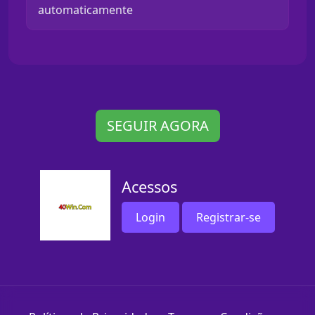
automaticamente
SEGUIR AGORA
Acessos
Login
Registrar-se