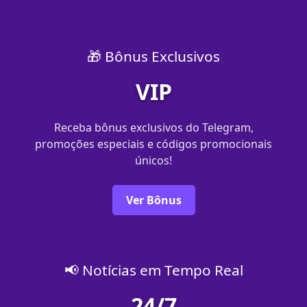
🎁 Bônus Exclusivos
VIP
Receba bônus exclusivos do Telegram,
promoções especiais e códigos promocionais
únicos!
Ver Bônus
📢 Notícias em Tempo Real
24/7