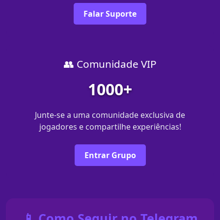
Falar Suporte
👥 Comunidade VIP
1000+
Junte-se a uma comunidade exclusiva de
jogadores e compartilhe experiências!
Entrar Grupo
📱 Como Seguir no Telegram