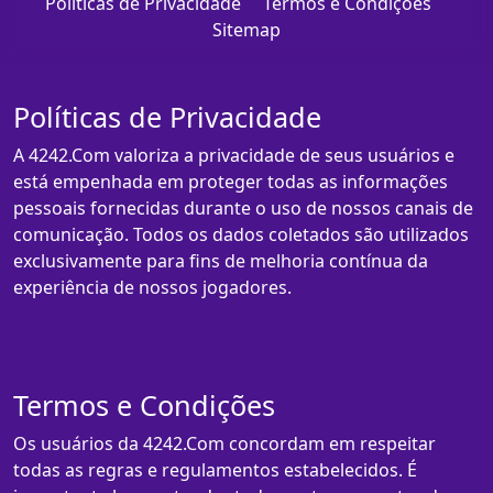
Políticas de Privacidade
Termos e Condições
Sitemap
Políticas de Privacidade
A 4242.Com valoriza a privacidade de seus usuários e
está empenhada em proteger todas as informações
pessoais fornecidas durante o uso de nossos canais de
comunicação. Todos os dados coletados são utilizados
exclusivamente para fins de melhoria contínua da
experiência de nossos jogadores.
Termos e Condições
Os usuários da 4242.Com concordam em respeitar
todas as regras e regulamentos estabelecidos. É