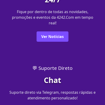
Fique por dentro de todas as novidades,
promoções e eventos da 4242.Com em tempo
real!
Ver Notícias
💬 Suporte Direto
Chat
Suporte direto via Telegram, respostas rápidas e
atendimento personalizado!