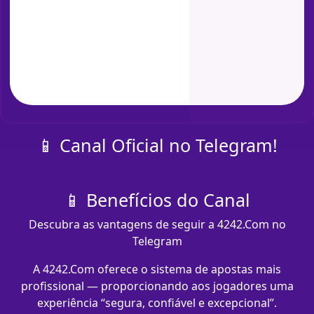
📱 Canal Oficial no Telegram!
📱 Benefícios do Canal
Descubra as vantagens de seguir a 4242.Com no
Telegram
A 4242.Com oferece o sistema de apostas mais
profissional — proporcionando aos jogadores uma
experiência “segura, confiável e excepcional”.