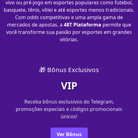
vivo ou pré-jogo em esportes populares como futebol,
basquete, tênis, vôlei e até esportes menos tradicionais.
Com odds competitivas e uma ampla gama de
mercados de apostas, a
48T Plataforma
permite que
você transforme sua paixão por esportes em grandes
vitórias.
🎁 Bônus Exclusivos
VIP
Receba bônus exclusivos do Telegram,
promoções especiais e códigos promocionais
únicos!
Ver Bônus