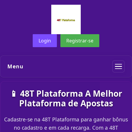
Login
Registrar-se
Menu
📱 48T Plataforma A Melhor
Plataforma de Apostas
Cadastre-se na 48T Plataforma para ganhar bônus
no cadastro e em cada recarga. Com a 48T