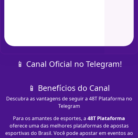
📱 Canal Oficial no Telegram!
📱 Benefícios do Canal
Descubra as vantagens de seguir a 48T Plataforma no
Telegram
Para os amantes de esportes, a
48T Plataforma
oferece uma das melhores plataformas de apostas
esportivas do Brasil. Você pode apostar em eventos ao