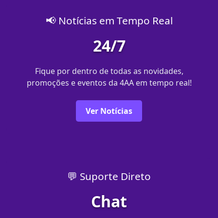
📢 Notícias em Tempo Real
24/7
Fique por dentro de todas as novidades,
promoções e eventos da 4AA em tempo real!
Ver Notícias
💬 Suporte Direto
Chat