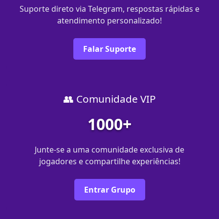
Suporte direto via Telegram, respostas rápidas e
atendimento personalizado!
Falar Suporte
👥 Comunidade VIP
1000+
Junte-se a uma comunidade exclusiva de
jogadores e compartilhe experiências!
Entrar Grupo