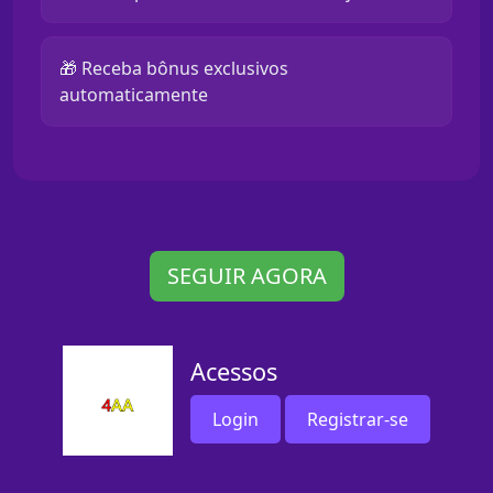
🎁 Receba bônus exclusivos
automaticamente
SEGUIR AGORA
Acessos
Login
Registrar-se