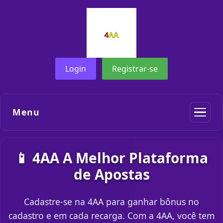
Login
Registrar-se
Menu
📱 4AA A Melhor Plataforma
de Apostas
Cadastre-se na 4AA para ganhar bônus no
cadastro e em cada recarga. Com a 4AA, você tem