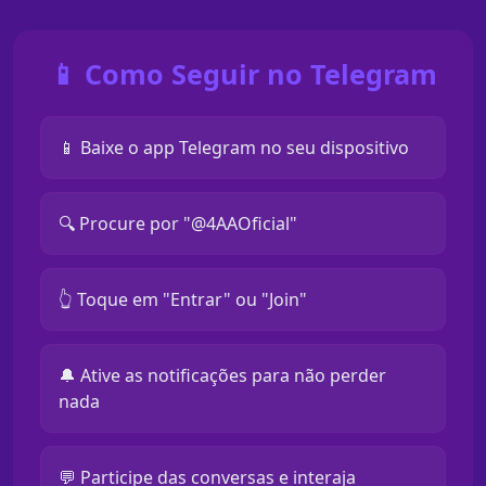
📱 Como Seguir no Telegram
📱 Baixe o app Telegram no seu dispositivo
🔍 Procure por "@4AAOficial"
👆 Toque em "Entrar" ou "Join"
🔔 Ative as notificações para não perder
nada
💬 Participe das conversas e interaja