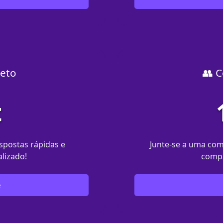
reto
👥 
t
espostas rápidas e
Junte-se a uma com
lizado!
compa
e