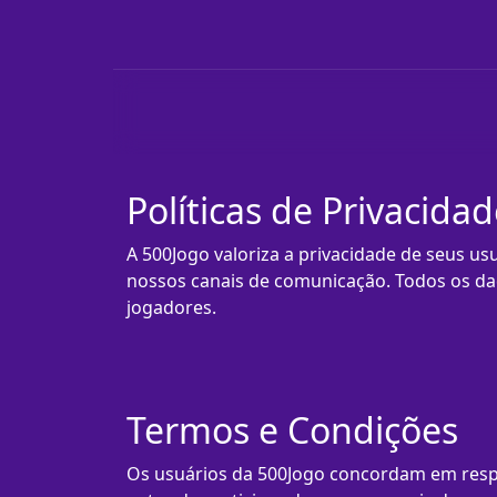
Políticas de Privacida
A 500Jogo valoriza a privacidade de seus u
nossos canais de comunicação. Todos os dad
jogadores.
Termos e Condições
Os usuários da 500Jogo concordam em respei