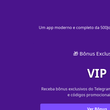
Um app moderno e completo da 500Jogo
🎁 Bônus Exclu
VIP
Receba bônus exclusivos do Telegra
e códigos promocionai
Ver Bônus