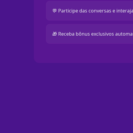
💬 Participe das conversas e interaj
🎁 Receba bônus exclusivos autom