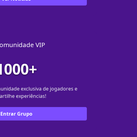
Comunidade VIP
1000+
unidade exclusiva de jogadores e
rtilhe experiências!
Entrar Grupo