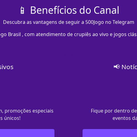
📱 Benefícios do Canal
Descubra as vantagens de seguir a 500Jogo no Telegram
 Brasil , com atendimento de crupiês ao vivo e jogos cláss
sivos
📢 Notí
m, promoções especiais
Fique por dentro d
s únicos!
eventos d