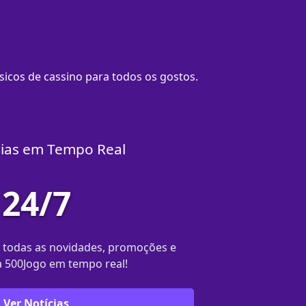
icos de cassino para todos os gostos.
cias em Tempo Real
24/7
e todas as novidades, promoções e
a 500Jogo em tempo real!
Ver Notícias