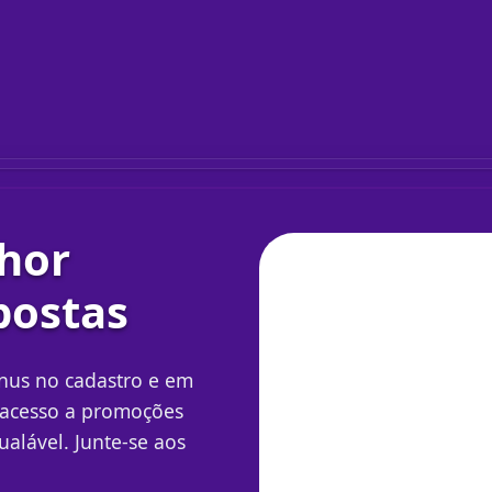
lhor
postas
nus no cadastro e em
 acesso a promoções
ualável. Junte-se aos