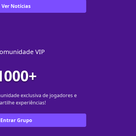
Ver Notícias
Comunidade VIP
1000+
unidade exclusiva de jogadores e
rtilhe experiências!
Entrar Grupo