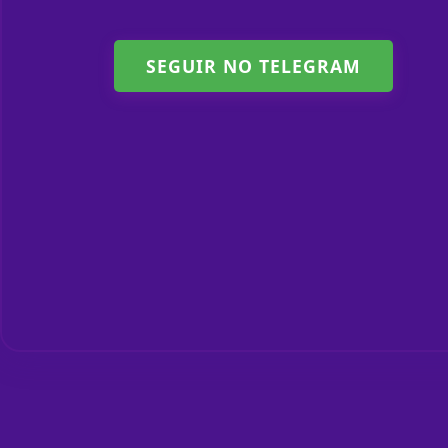
SEGUIR NO TELEGRAM