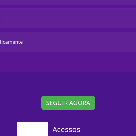
a
aticamente
SEGUIR AGORA
Acessos