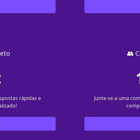
reto
👥 
t
espostas rápidas e
Junte-se a uma com
lizado!
compa
e