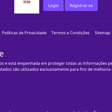
Login
Registrar-se
Políticas de Privacidade
Termos e Condições
Sitemap
de
rios e está empenhada em proteger todas as informações p
tados são utilizados exclusivamente para fins de melhoria