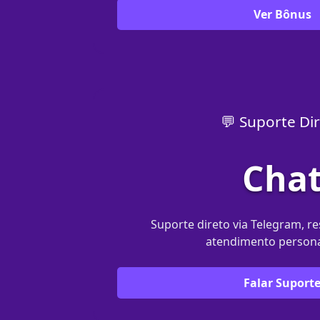
Ver Bônus
💬 Suporte Di
Cha
Suporte direto via Telegram, r
atendimento persona
Falar Suport