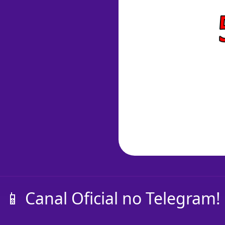
📱 Canal Oficial no Telegram!