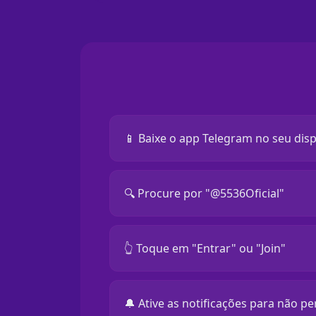
📱 Baixe o app Telegram no seu disp
🔍 Procure por "@5536Oficial"
👆 Toque em "Entrar" ou "Join"
🔔 Ative as notificações para não p