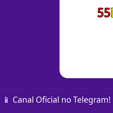
📱 Canal Oficial no Telegram!