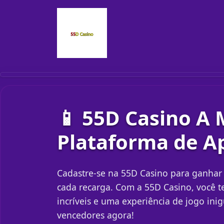
📱 55D Casino A 
Plataforma de A
Cadastre-se na 55D Casino para ganhar
cada recarga. Com a 55D Casino, você 
incríveis e uma experiência de jogo inig
vencedores agora!