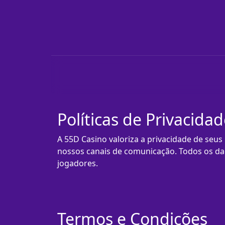
Políticas de Privacida
A 55D Casino valoriza a privacidade de seu
nossos canais de comunicação. Todos os dad
jogadores.
Termos e Condições