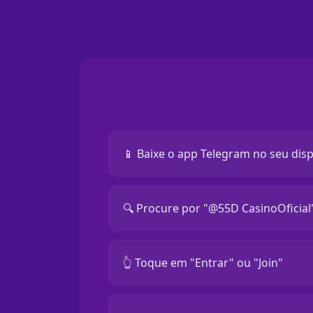
📱 Baixe o app Telegram no seu disp
🔍 Procure por "@55D CasinoOficial
👆 Toque em "Entrar" ou "Join"