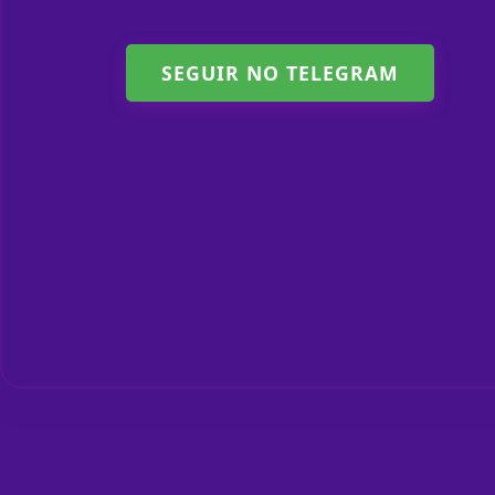
SEGUIR NO TELEGRAM