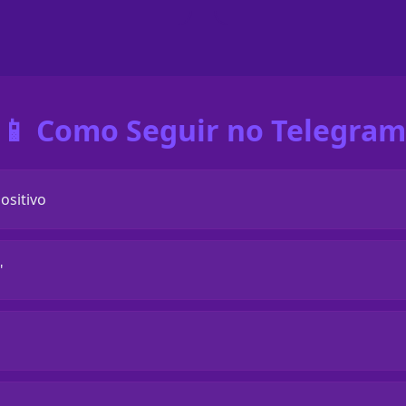
📱 Como Seguir no Telegram
ositivo
"