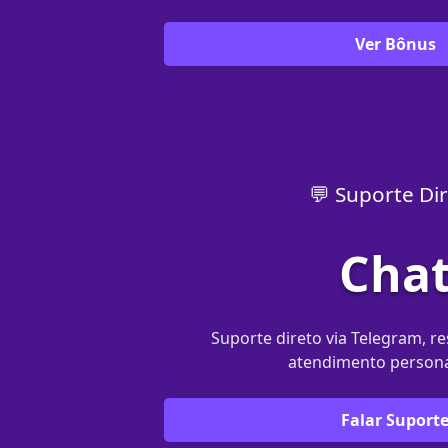
Ver Bônus
💬 Suporte Di
Cha
Suporte direto via Telegram, r
atendimento persona
Falar Suport