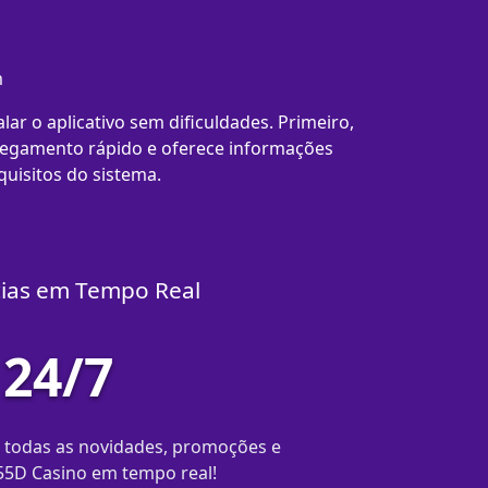
m
ar o aplicativo sem dificuldades. Primeiro,
arregamento rápido e oferece informações
quisitos do sistema.
cias em Tempo Real
24/7
e todas as novidades, promoções e
55D Casino em tempo real!