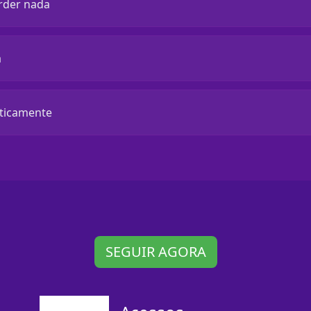
erder nada
a
aticamente
SEGUIR AGORA