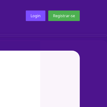
Login
Registrar-se