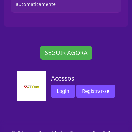
automaticamente
SEGUIR AGORA
Acessos
Login
Registrar-se