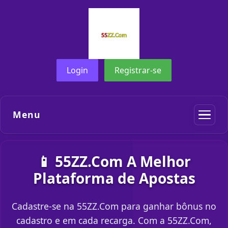
Login
Registrar-se
Menu
📱 55ZZ.Com A Melhor
Plataforma de Apostas
Cadastre-se na 55ZZ.Com para ganhar bônus no
cadastro e em cada recarga. Com a 55ZZ.Com,