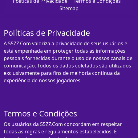
Políticas de Privacidade
Termos e Condições
Sitemap
Políticas de Privacidade
A 55ZZ.Com valoriza a privacidade de seus usuários e
está empenhada em proteger todas as informações
pessoais fornecidas durante o uso de nossos canais de
comunicação. Todos os dados coletados são utilizados
exclusivamente para fins de melhoria contínua da
experiência de nossos jogadores.
Termos e Condições
Os usuários da 55ZZ.Com concordam em respeitar
todas as regras e regulamentos estabelecidos. É