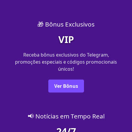
🎁 Bônus Exclusivos
VIP
Receba bônus exclusivos do Telegram,
promoções especiais e códigos promocionais
únicos!
Ver Bônus
📢 Notícias em Tempo Real
24/7