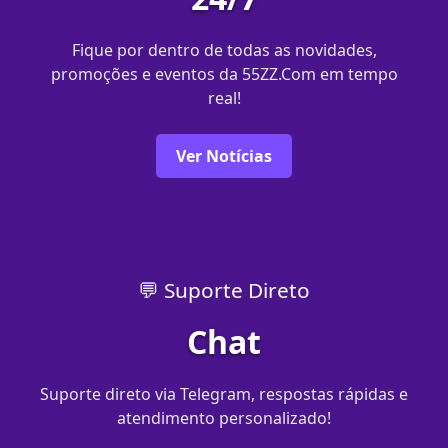
Fique por dentro de todas as novidades,
promoções e eventos da 55ZZ.Com em tempo
real!
Ver Notícias
💬 Suporte Direto
Chat
Suporte direto via Telegram, respostas rápidas e
atendimento personalizado!