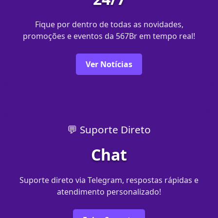
Fique por dentro de todas as novidades,
promoções e eventos da 567Br em tempo real!
Ver Notícias
💬 Suporte Direto
Chat
Suporte direto via Telegram, respostas rápidas e
atendimento personalizado!