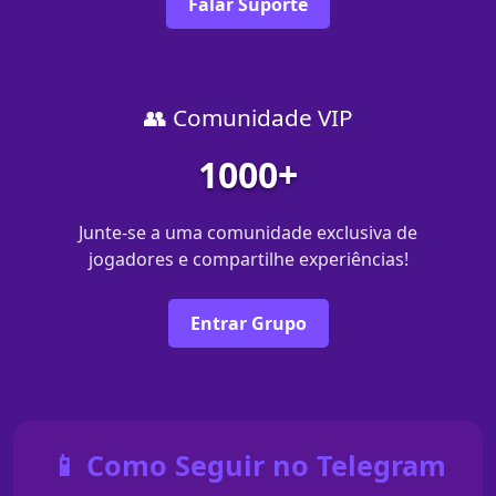
Falar Suporte
👥 Comunidade VIP
1000+
Junte-se a uma comunidade exclusiva de
jogadores e compartilhe experiências!
Entrar Grupo
📱 Como Seguir no Telegram