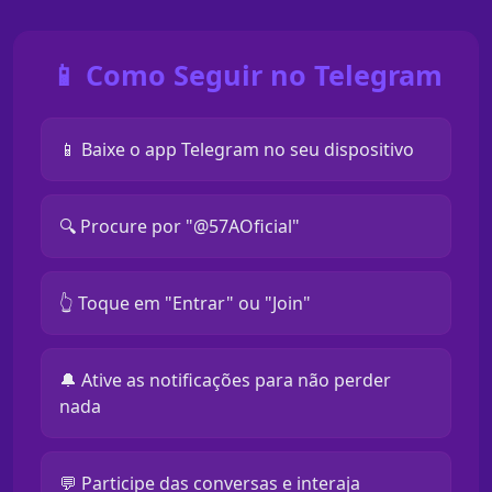
📱 Como Seguir no Telegram
📱 Baixe o app Telegram no seu dispositivo
🔍 Procure por "@57AOficial"
👆 Toque em "Entrar" ou "Join"
🔔 Ative as notificações para não perder
nada
💬 Participe das conversas e interaja