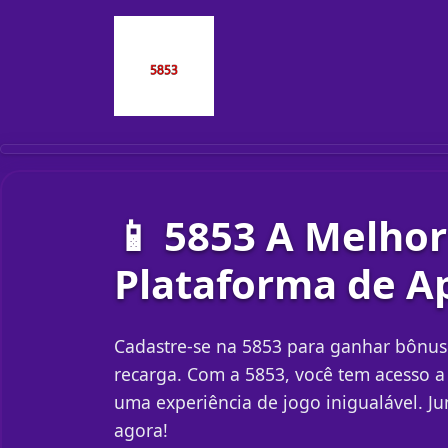
📱 5853 A Melhor
Plataforma de A
Cadastre-se na 5853 para ganhar bônus
recarga. Com a 5853, você tem acesso a
uma experiência de jogo inigualável. J
agora!