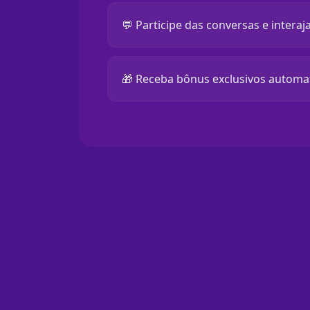
💬 Participe das conversas e interaj
🎁 Receba bônus exclusivos autom