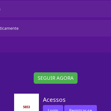
a
aticamente
SEGUIR AGORA
Acessos
Login
Registrar-se