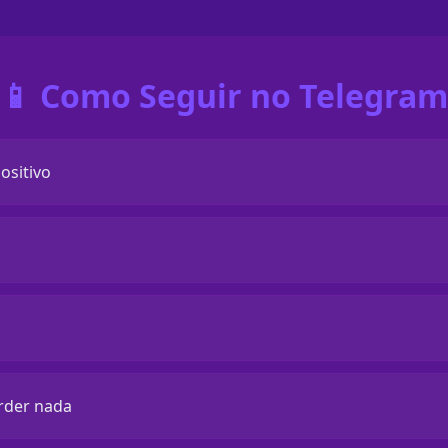
📱 Como Seguir no Telegram
ositivo
erder nada