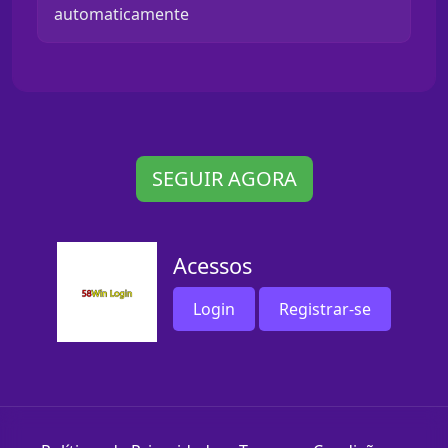
automaticamente
SEGUIR AGORA
Acessos
Login
Registrar-se