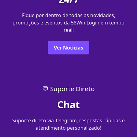
Fique por dentro de todas as novidades,
promoções e eventos da 58Win Login em tempo
real!
Ver Notícias
💬 Suporte Direto
Chat
Suporte direto via Telegram, respostas rápidas e
atendimento personalizado!