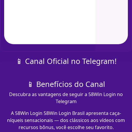
📱 Canal Oficial no Telegram!
📱 Benefícios do Canal
Descubra as vantagens de seguir a 58Win Login no
Telegram
A 58Win Login 58Win Login Brasil apresenta caça-
níqueis sensacionais — dos clássicos aos vídeos com
recursos bônus, você escolhe seu favorito.