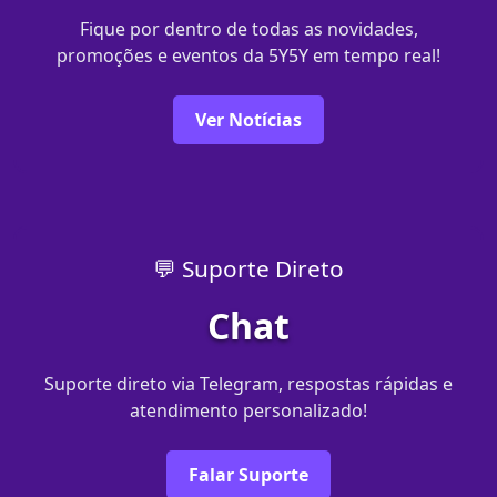
Fique por dentro de todas as novidades,
promoções e eventos da 5Y5Y em tempo real!
Ver Notícias
💬 Suporte Direto
Chat
Suporte direto via Telegram, respostas rápidas e
atendimento personalizado!
Falar Suporte