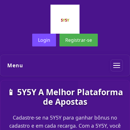
Login
Registrar-se
Menu
📱 5Y5Y A Melhor Plataforma
de Apostas
Cadastre-se na 5Y5Y para ganhar bônus no
cadastro e em cada recarga. Com a 5Y5Y, você