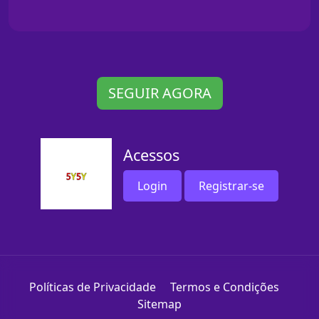
SEGUIR AGORA
Acessos
Login
Registrar-se
Políticas de Privacidade
Termos e Condições
Sitemap