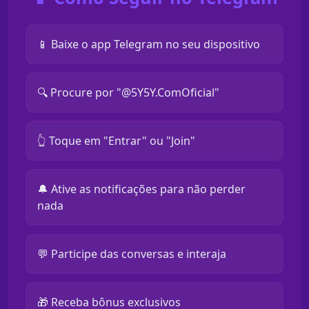
📱 Baixe o app Telegram no seu dispositivo
🔍 Procure por "@5Y5Y.ComOficial"
👆 Toque em "Entrar" ou "Join"
🔔 Ative as notificações para não perder
nada
💬 Participe das conversas e interaja
🎁 Receba bônus exclusivos