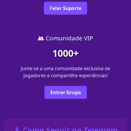
Falar Suporte
👥 Comunidade VIP
1000+
Junte-se a uma comunidade exclusiva de
jogadores e compartilhe experiências!
Entrar Grupo
📱 Como Seguir no Telegram