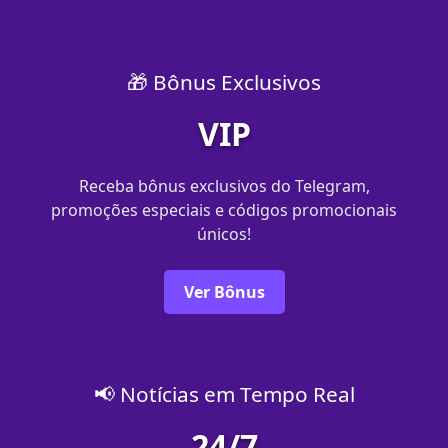
🎁 Bônus Exclusivos
VIP
Receba bônus exclusivos do Telegram,
promoções especiais e códigos promocionais
únicos!
Ver Bônus
📢 Notícias em Tempo Real
24/7