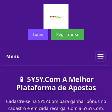
Login
Registrar-se
Menu
📱 5Y5Y.Com A Melhor
Plataforma de Apostas
Cadastre-se na 5Y5Y.Com para ganhar bônus no
cadastro e em cada recarga. Com a 5Y5Y.Com,