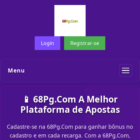
Login
Registrar-se
Menu
📱 68Pg.Com A Melhor
Plataforma de Apostas
Cadastre-se na 68Pg.Com para ganhar bônus no
cadastro e em cada recarga. Com a 68Pg.Com,