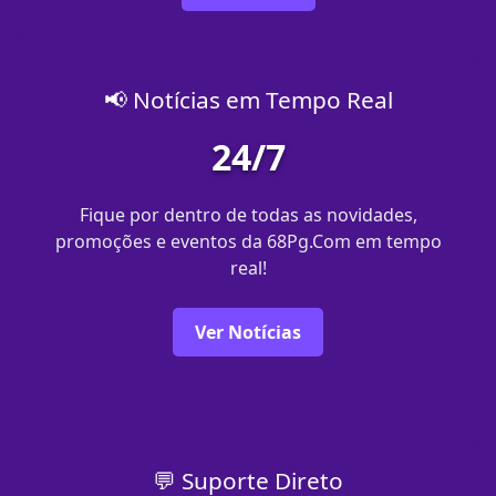
📢 Notícias em Tempo Real
24/7
Fique por dentro de todas as novidades,
promoções e eventos da 68Pg.Com em tempo
real!
Ver Notícias
💬 Suporte Direto