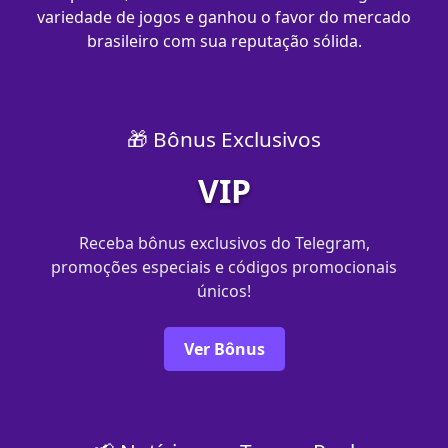
variedade de jogos e ganhou o favor do mercado
brasileiro com sua reputação sólida.
🎁 Bônus Exclusivos
VIP
Receba bônus exclusivos do Telegram,
promoções especiais e códigos promocionais
únicos!
Ver Bônus