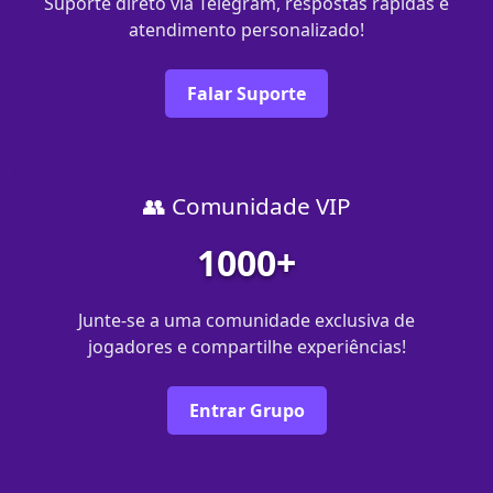
Suporte direto via Telegram, respostas rápidas e
atendimento personalizado!
Falar Suporte
👥 Comunidade VIP
1000+
Junte-se a uma comunidade exclusiva de
jogadores e compartilhe experiências!
Entrar Grupo