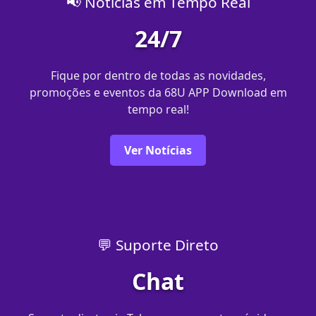
📢 Notícias em Tempo Real
24/7
Fique por dentro de todas as novidades,
promoções e eventos da 68U APP Download em
tempo real!
Ver Notícias
💬 Suporte Direto
Chat