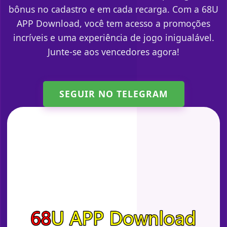
bônus no cadastro e em cada recarga. Com a 68U
APP Download, você tem acesso a promoções
incríveis e uma experiência de jogo inigualável.
Junte-se aos vencedores agora!
SEGUIR NO TELEGRAM