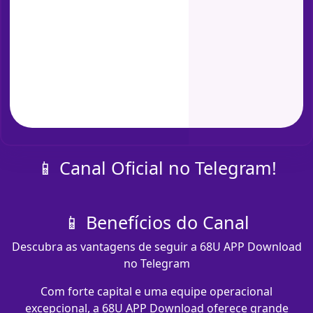
📱 Canal Oficial no Telegram!
📱 Benefícios do Canal
Descubra as vantagens de seguir a 68U APP Download
no Telegram
Com forte capital e uma equipe operacional
excepcional, a 68U APP Download oferece grande