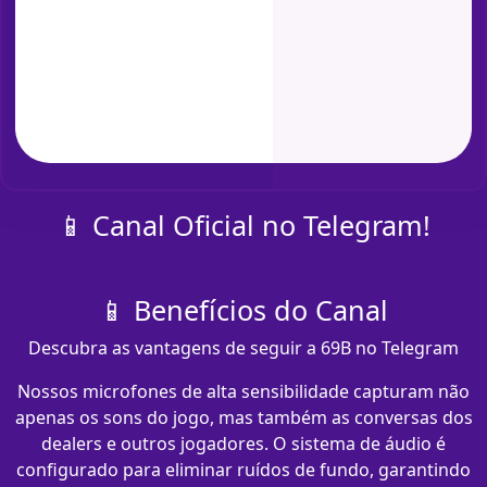
📱 Canal Oficial no Telegram!
📱 Benefícios do Canal
Descubra as vantagens de seguir a 69B no Telegram
Nossos microfones de alta sensibilidade capturam não
apenas os sons do jogo, mas também as conversas dos
dealers e outros jogadores. O sistema de áudio é
configurado para eliminar ruídos de fundo, garantindo