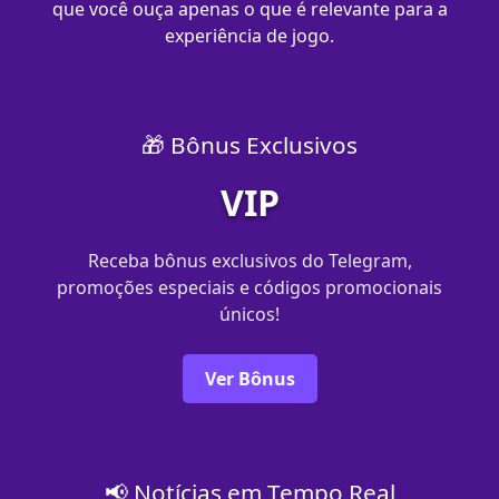
que você ouça apenas o que é relevante para a
experiência de jogo.
🎁 Bônus Exclusivos
VIP
Receba bônus exclusivos do Telegram,
promoções especiais e códigos promocionais
únicos!
Ver Bônus
📢 Notícias em Tempo Real