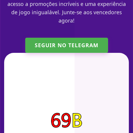
acesso a promoções incríveis e uma experiência
de jogo inigualável. Junte-se aos vencedores
agora!
SEGUIR NO TELEGRAM