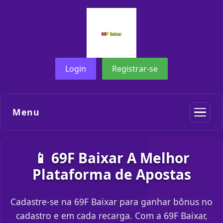
Login
Registrar-se
Menu
📱 69F Baixar A Melhor
Plataforma de Apostas
Cadastre-se na 69F Baixar para ganhar bônus no
cadastro e em cada recarga. Com a 69F Baixar,