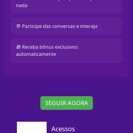
nada
💬 Participe das conversas e interaja
🎁 Receba bônus exclusivos
automaticamente
SEGUIR AGORA
Acessos