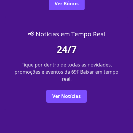
Ver Bônus
📢 Notícias em Tempo Real
24/7
Fique por dentro de todas as novidades,
promoções e eventos da 69F Baixar em tempo
real!
Ver Notícias