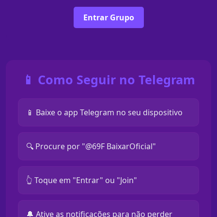
Entrar Grupo
📱 Como Seguir no Telegram
📱 Baixe o app Telegram no seu dispositivo
🔍 Procure por "@69F BaixarOficial"
👆 Toque em "Entrar" ou "Join"
🔔 Ative as notificações para não perder