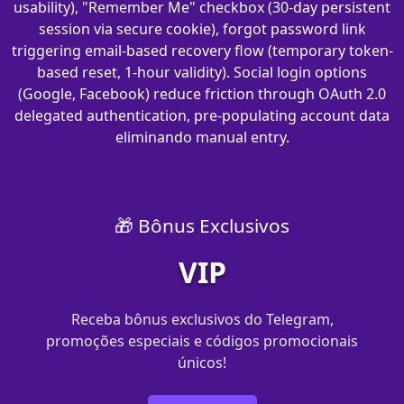
usability), "Remember Me" checkbox (30-day persistent
session via secure cookie), forgot password link
triggering email-based recovery flow (temporary token-
based reset, 1-hour validity). Social login options
(Google, Facebook) reduce friction through OAuth 2.0
delegated authentication, pre-populating account data
eliminando manual entry.
🎁 Bônus Exclusivos
VIP
Receba bônus exclusivos do Telegram,
promoções especiais e códigos promocionais
únicos!