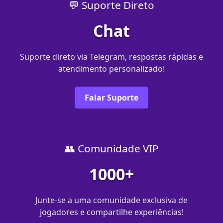
💬 Suporte Direto
Chat
Suporte direto via Telegram, respostas rápidas e
atendimento personalizado!
Falar Suporte
👥 Comunidade VIP
1000+
Junte-se a uma comunidade exclusiva de
jogadores e compartilhe experiências!