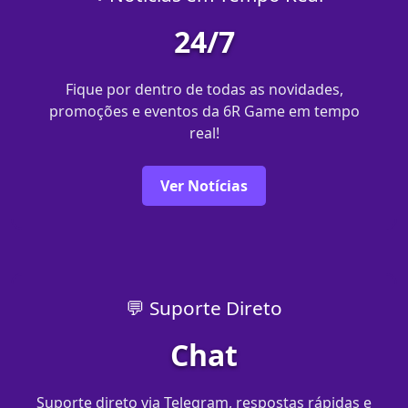
24/7
Fique por dentro de todas as novidades,
promoções e eventos da 6R Game em tempo
real!
Ver Notícias
💬 Suporte Direto
Chat
Suporte direto via Telegram, respostas rápidas e