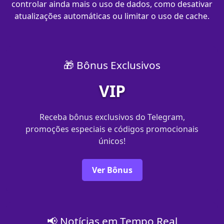
controlar ainda mais o uso de dados, como desativar
atualizações automáticas ou limitar o uso de cache.
🎁 Bônus Exclusivos
VIP
Receba bônus exclusivos do Telegram,
promoções especiais e códigos promocionais
únicos!
Ver Bônus
📢 Notícias em Tempo Real