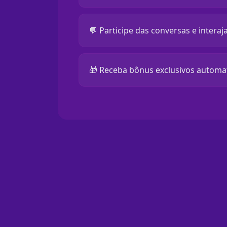
💬 Participe das conversas e interaj
🎁 Receba bônus exclusivos autom