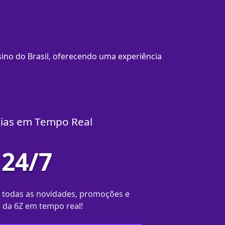
ino do Brasil, oferecendo uma experiência
cias em Tempo Real
24/7
e todas as novidades, promoções e
 da 6Z em tempo real!