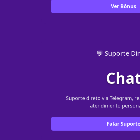
Ver Bônus
💬 Suporte Di
Cha
Suporte direto via Telegram, r
atendimento persona
Falar Suport