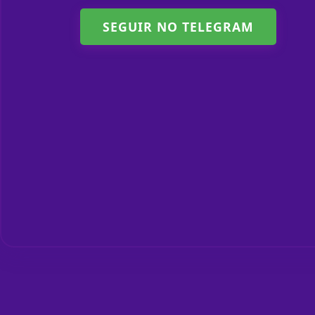
SEGUIR NO TELEGRAM