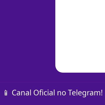
📱 Canal Oficial no Telegram!