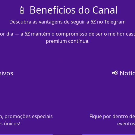
📱 Benefícios do Canal
Descubra as vantagens de seguir a 6Z no Telegram
 por dia — a 6Z mantém o compromisso de ser o melhor cass
premium contínua.
sivos
📢 Notí
m, promoções especiais
Fique por dentro d
s únicos!
eventos