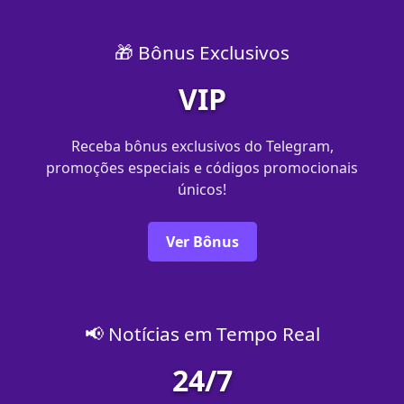
🎁 Bônus Exclusivos
VIP
Receba bônus exclusivos do Telegram,
promoções especiais e códigos promocionais
únicos!
Ver Bônus
📢 Notícias em Tempo Real
24/7