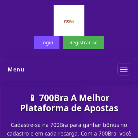
Login
Registrar-se
Menu
📱 700Bra A Melhor
Plataforma de Apostas
Cadastre-se na 700Bra para ganhar bônus no
cadastro e em cada recarga. Com a 700Bra, você