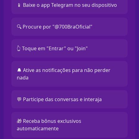
📱 Baixe o app Telegram no seu dispositivo
🔍 Procure por "@700BraOficial"
👆 Toque em "Entrar" ou "Join"
🔔 Ative as notificações para não perder
nada
💬 Participe das conversas e interaja
🎁 Receba bônus exclusivos
automaticamente