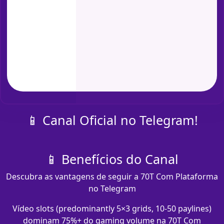
📱 Canal Oficial no Telegram!
📱 Benefícios do Canal
Descubra as vantagens de seguir a 70T Com Plataforma
no Telegram
Vídeo slots (predominantly 5×3 grids, 10-50 paylines)
dominam 75%+ do gaming volume na 70T Com