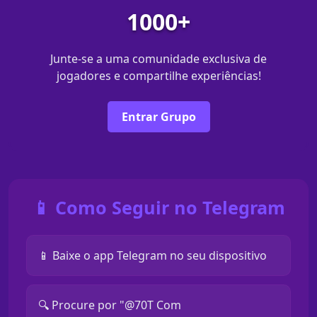
1000+
Junte-se a uma comunidade exclusiva de
jogadores e compartilhe experiências!
Entrar Grupo
📱 Como Seguir no Telegram
📱 Baixe o app Telegram no seu dispositivo
🔍 Procure por "@70T Com