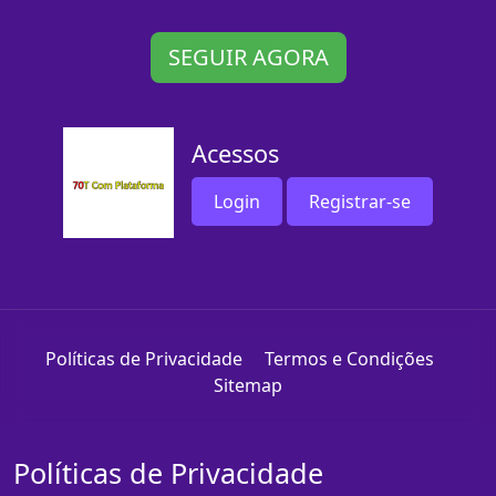
SEGUIR AGORA
Acessos
Login
Registrar-se
Políticas de Privacidade
Termos e Condições
Sitemap
Políticas de Privacidade