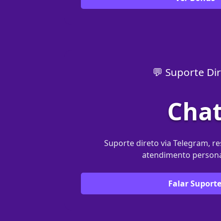
💬 Suporte Di
Cha
Suporte direto via Telegram, r
atendimento persona
Falar Suport