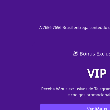
A 7656 7656 Brasil entrega conteúdo 
🎁 Bônus Exclu
VIP
Receba bônus exclusivos do Telegra
e códigos promocionai
Ver Bônus