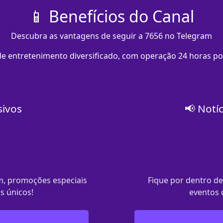
📱 Benefícios do Canal
Descubra as vantagens de seguir a 7656 no Telegram
de entretenimento diversificado, com operação 24 horas por
sivos
📢 Notí
m, promoções especiais
Fique por dentro d
s únicos!
eventos 