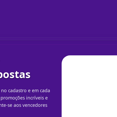
postas
 no cadastro e em cada
 promoções incríveis e
unte-se aos vencedores