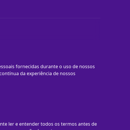
essoais fornecidas durante o uso de nossos
 contínua da experiência de nossos
nte ler e entender todos os termos antes de