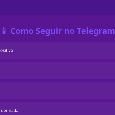
📱 Como Seguir no Telegram
ositivo
erder nada