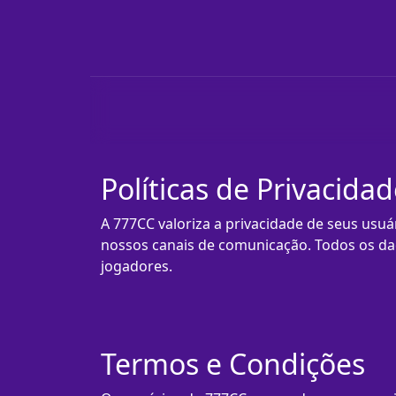
Políticas de Privacida
A 777CC valoriza a privacidade de seus usu
nossos canais de comunicação. Todos os dad
jogadores.
Termos e Condições