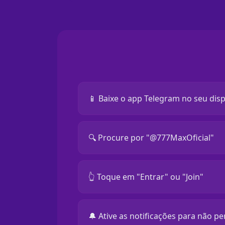
📱 Baixe o app Telegram no seu disp
🔍 Procure por "@777MaxOficial"
👆 Toque em "Entrar" ou "Join"
🔔 Ative as notificações para não p