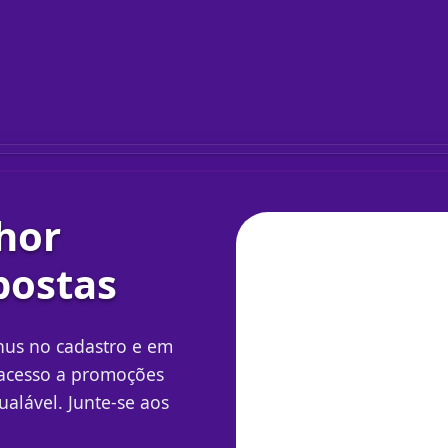
hor
postas
nus no cadastro e em
 acesso a promoções
ualável. Junte-se aos