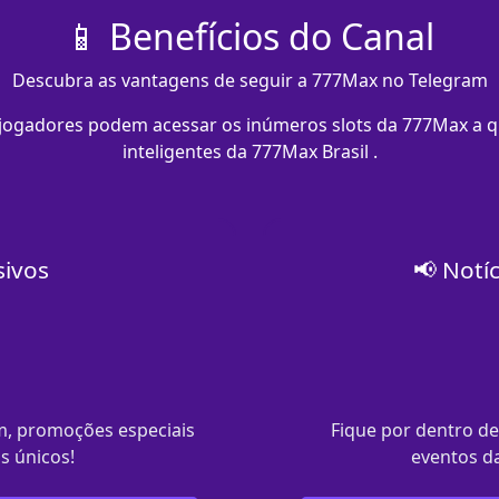
📱 Benefícios do Canal
Descubra as vantagens de seguir a 777Max no Telegram
jogadores podem acessar os inúmeros slots da 777Max a q
inteligentes da 777Max Brasil .
sivos
📢 Notí
m, promoções especiais
Fique por dentro d
s únicos!
eventos d