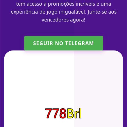
tem acesso a promoções incríveis e uma
experiência de jogo inigualável. Junte-se aos
vencedores agora!
SEGUIR NO TELEGRAM