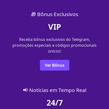
🎁 Bônus Exclusivos
VIP
Receba bônus exclusivos do Telegram,
promoções especiais e códigos promocionais
únicos!
Ver Bônus
📢 Notícias em Tempo Real
24/7