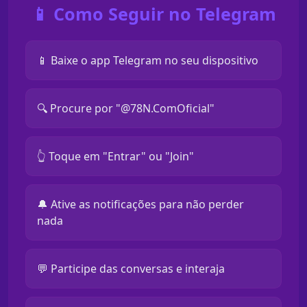
📱 Como Seguir no Telegram
📱 Baixe o app Telegram no seu dispositivo
🔍 Procure por "@78N.ComOficial"
👆 Toque em "Entrar" ou "Join"
🔔 Ative as notificações para não perder
nada
💬 Participe das conversas e interaja