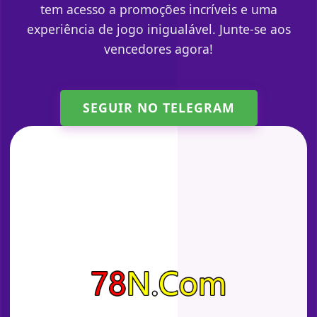
tem acesso a promoções incríveis e uma
experiência de jogo inigualável. Junte-se aos
vencedores agora!
SEGUIR NO TELEGRAM