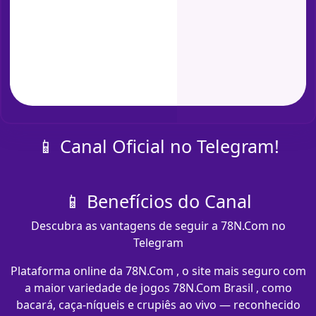
📱 Canal Oficial no Telegram!
📱 Benefícios do Canal
Descubra as vantagens de seguir a 78N.Com no
Telegram
Plataforma online da 78N.Com , o site mais seguro com
a maior variedade de jogos 78N.Com Brasil , como
bacará, caça-níqueis e crupiês ao vivo — reconhecido