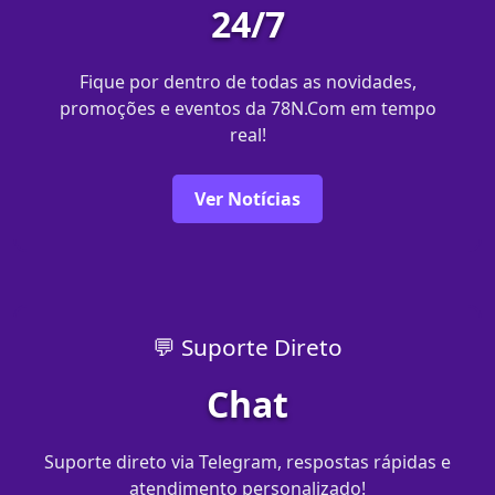
24/7
Fique por dentro de todas as novidades,
promoções e eventos da 78N.Com em tempo
real!
Ver Notícias
💬 Suporte Direto
Chat
Suporte direto via Telegram, respostas rápidas e
atendimento personalizado!