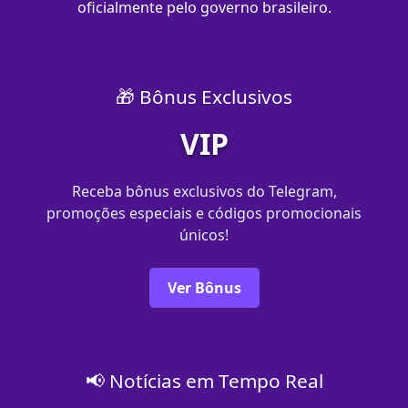
oficialmente pelo governo brasileiro.
🎁 Bônus Exclusivos
VIP
Receba bônus exclusivos do Telegram,
promoções especiais e códigos promocionais
únicos!
Ver Bônus
📢 Notícias em Tempo Real