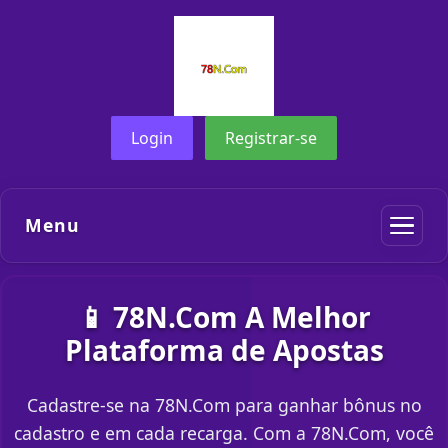
Login
Registrar-se
Menu
📱 78N.Com A Melhor
Plataforma de Apostas
Cadastre-se na 78N.Com para ganhar bônus no
cadastro e em cada recarga. Com a 78N.Com, você