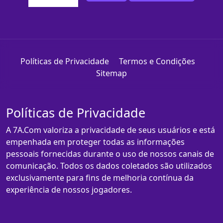
Políticas de Privacidade
Termos e Condições
Sitemap
Políticas de Privacidade
A 7A.Com valoriza a privacidade de seus usuários e está
empenhada em proteger todas as informações
pessoais fornecidas durante o uso de nossos canais de
comunicação. Todos os dados coletados são utilizados
exclusivamente para fins de melhoria contínua da
experiência de nossos jogadores.