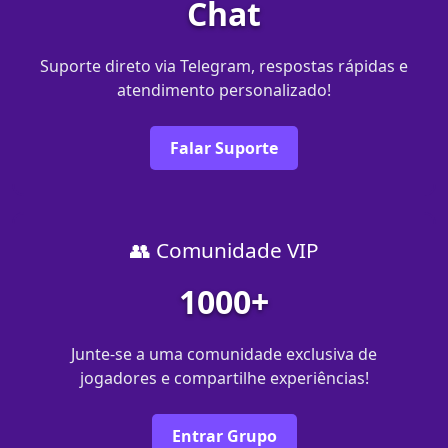
Chat
Suporte direto via Telegram, respostas rápidas e
atendimento personalizado!
Falar Suporte
👥 Comunidade VIP
1000+
Junte-se a uma comunidade exclusiva de
jogadores e compartilhe experiências!
Entrar Grupo