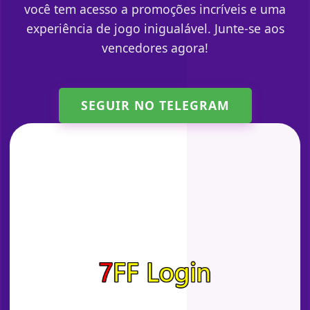
você tem acesso a promoções incríveis e uma
experiência de jogo inigualável. Junte-se aos
vencedores agora!
SEGUIR NO TELEGRAM