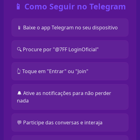
📱 Como Seguir no Telegram
📱 Baixe o app Telegram no seu dispositivo
🔍 Procure por "@7FF LoginOficial"
👆 Toque em "Entrar" ou "Join"
🔔 Ative as notificações para não perder
nada
💬 Participe das conversas e interaja