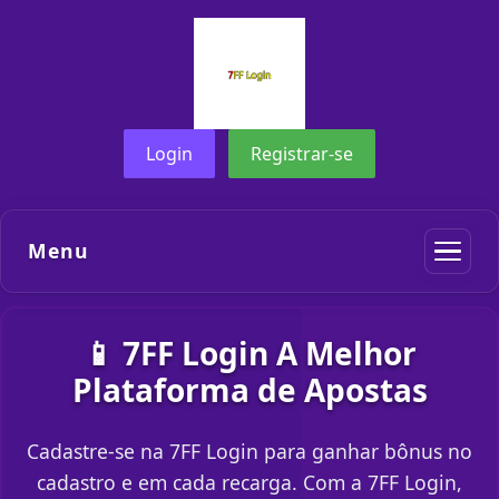
Login
Registrar-se
Menu
📱 7FF Login A Melhor
Plataforma de Apostas
Cadastre-se na 7FF Login para ganhar bônus no
cadastro e em cada recarga. Com a 7FF Login,