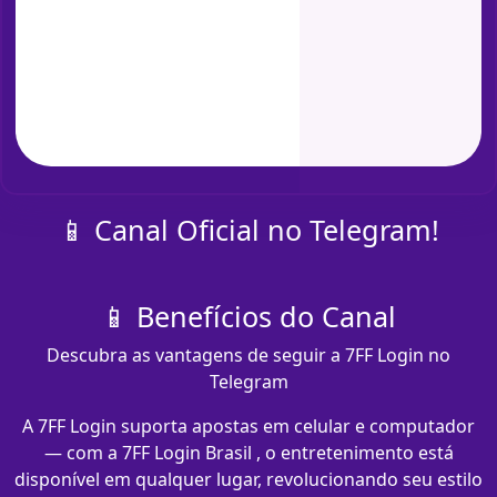
📱 Canal Oficial no Telegram!
📱 Benefícios do Canal
Descubra as vantagens de seguir a 7FF Login no
Telegram
A 7FF Login suporta apostas em celular e computador
— com a 7FF Login Brasil , o entretenimento está
disponível em qualquer lugar, revolucionando seu estilo