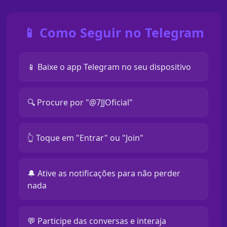
📱 Como Seguir no Telegram
📱 Baixe o app Telegram no seu dispositivo
🔍 Procure por "@7JJOficial"
👆 Toque em "Entrar" ou "Join"
🔔 Ative as notificações para não perder
nada
💬 Participe das conversas e interaja