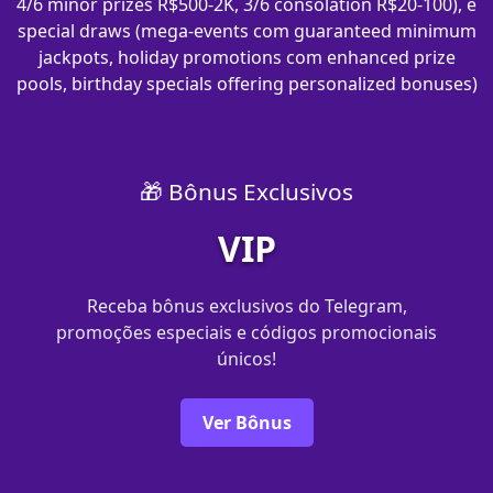
4/6 minor prizes R$500-2K, 3/6 consolation R$20-100), e
special draws (mega-events com guaranteed minimum
jackpots, holiday promotions com enhanced prize
pools, birthday specials offering personalized bonuses)
🎁 Bônus Exclusivos
VIP
Receba bônus exclusivos do Telegram,
promoções especiais e códigos promocionais
únicos!
Ver Bônus