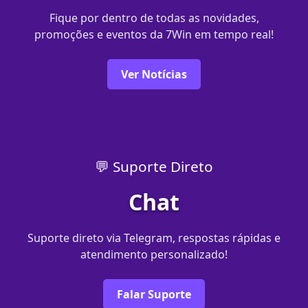
Fique por dentro de todas as novidades,
promoções e eventos da 7Win em tempo real!
Ver Notícias
💬 Suporte Direto
Chat
Suporte direto via Telegram, respostas rápidas e
atendimento personalizado!
Falar Suporte