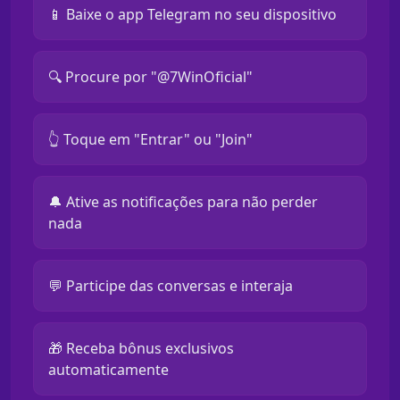
📱 Baixe o app Telegram no seu dispositivo
🔍 Procure por "@7WinOficial"
👆 Toque em "Entrar" ou "Join"
🔔 Ative as notificações para não perder
nada
💬 Participe das conversas e interaja
🎁 Receba bônus exclusivos
automaticamente