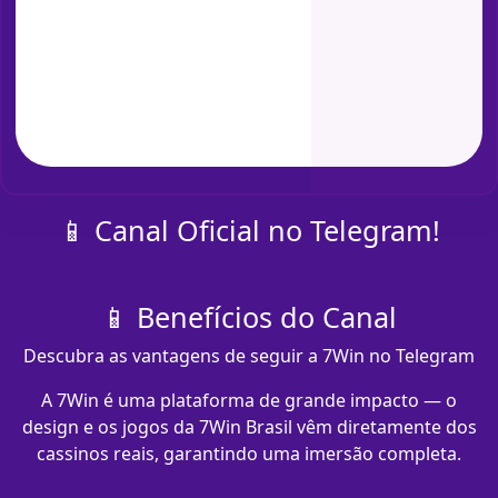
📱 Canal Oficial no Telegram!
📱 Benefícios do Canal
Descubra as vantagens de seguir a 7Win no Telegram
A 7Win é uma plataforma de grande impacto — o
design e os jogos da 7Win Brasil vêm diretamente dos
cassinos reais, garantindo uma imersão completa.