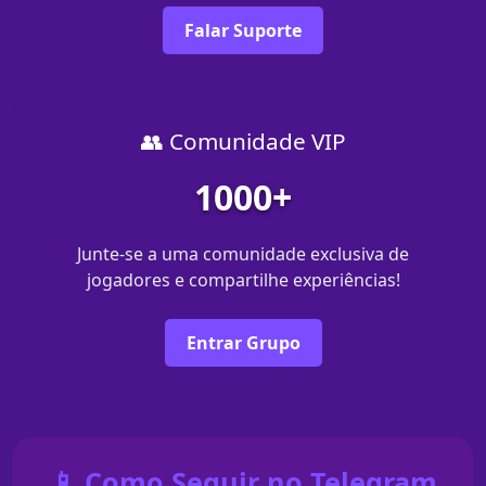
Falar Suporte
👥 Comunidade VIP
1000+
Junte-se a uma comunidade exclusiva de
jogadores e compartilhe experiências!
Entrar Grupo
📱 Como Seguir no Telegram