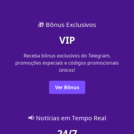
🎁 Bônus Exclusivos
VIP
Receba bônus exclusivos do Telegram,
promoções especiais e códigos promocionais
únicos!
Ver Bônus
📢 Notícias em Tempo Real
24/7