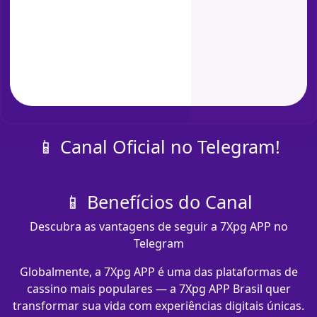
📱 Canal Oficial no Telegram!
📱 Benefícios do Canal
Descubra as vantagens de seguir a 7Xpg APP no
Telegram
Globalmente, a 7Xpg APP é uma das plataformas de
cassino mais populares — a 7Xpg APP Brasil quer
transformar sua vida com experiências digitais únicas.