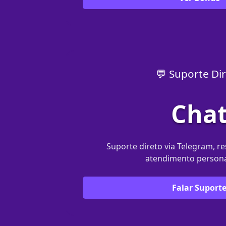
💬 Suporte Di
Cha
Suporte direto via Telegram, r
atendimento persona
Falar Suport