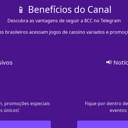
📱 Benefícios do Canal
Descubra as vantagens de seguir a 8CC no Telegram
es brasileiros acessam jogos de cassino variados e promoçõe
sivos
📢 Notí
m, promoções especiais
Fique por dentro d
s únicos!
eventos