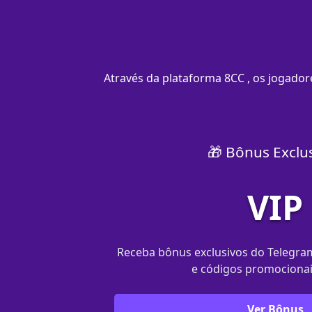
Através da plataforma 8CC , os jogador
🎁 Bônus Exclu
VIP
Receba bônus exclusivos do Telegra
e códigos promocionai
Ver Bônus