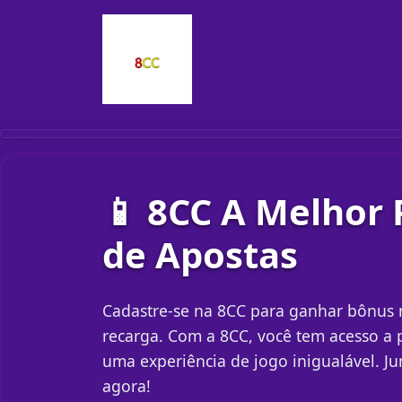
📱 8CC A Melhor
de Apostas
Cadastre-se na 8CC para ganhar bônus 
recarga. Com a 8CC, você tem acesso a 
uma experiência de jogo inigualável. J
agora!