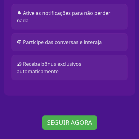
🔔 Ative as notificações para não perder
nada
💬 Participe das conversas e interaja
🎁 Receba bônus exclusivos
automaticamente
SEGUIR AGORA