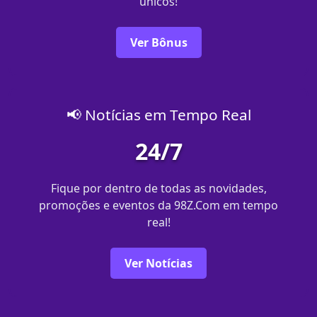
únicos!
Ver Bônus
📢 Notícias em Tempo Real
24/7
Fique por dentro de todas as novidades,
promoções e eventos da 98Z.Com em tempo
real!
Ver Notícias