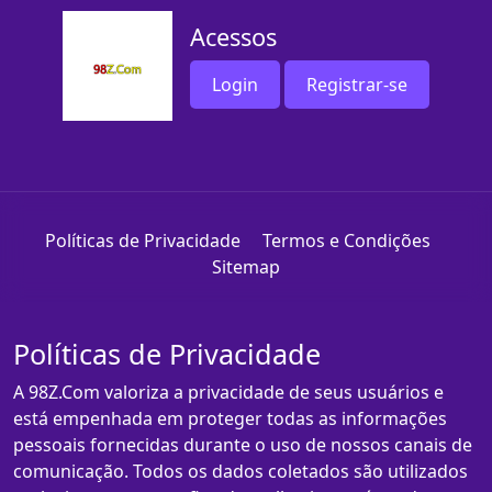
Acessos
Login
Registrar-se
Políticas de Privacidade
Termos e Condições
Sitemap
Políticas de Privacidade
A 98Z.Com valoriza a privacidade de seus usuários e
está empenhada em proteger todas as informações
pessoais fornecidas durante o uso de nossos canais de
comunicação. Todos os dados coletados são utilizados