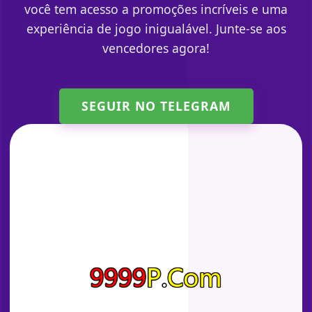
você tem acesso a promoções incríveis e uma
experiência de jogo inigualável. Junte-se aos
vencedores agora!
SEGUIR NO TELEGRAM