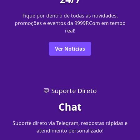
Fique por dentro de todas as novidades,
promoções e eventos da 9999P.Com em tempo
real!
Ver Notícias
💬 Suporte Direto
Chat
Suporte direto via Telegram, respostas rápidas e
atendimento personalizado!